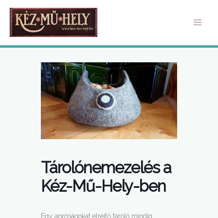
Skip
Mai
to
Men
content
Tárolónemezelés a
Kéz-Mű-Hely-ben
Egy apróságokat elrejtő tároló mindig