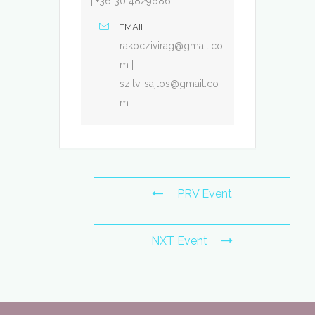
| +36 30 4829686
EMAIL
rakoczivirag@gmail.co
m |
szilvi.sajtos@gmail.co
m
PRV Event
NXT Event