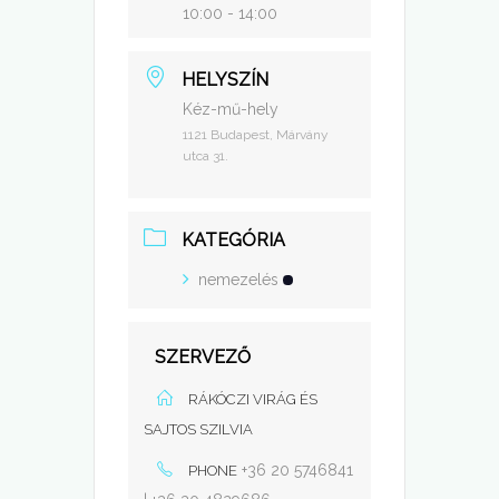
10:00 - 14:00
HELYSZÍN
Kéz-mű-hely
1121 Budapest, Márvány
utca 31.
KATEGÓRIA
nemezelés
SZERVEZŐ
RÁKÓCZI VIRÁG ÉS
SAJTOS SZILVIA
+36 20 5746841
PHONE