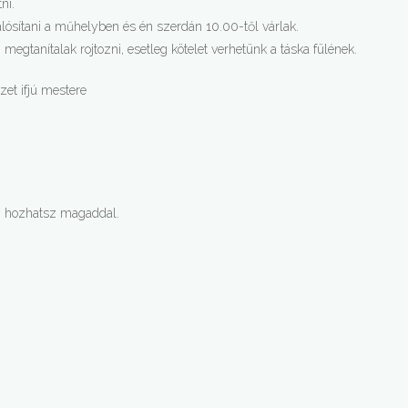
ni.
lósítani a műhelyben és én szerdán 10.00-től várlak.
megtanítalak rojtozni, esetleg kötelet verhetünk a táska fülének.
et ifjú mestere
n, hozhatsz magaddal.