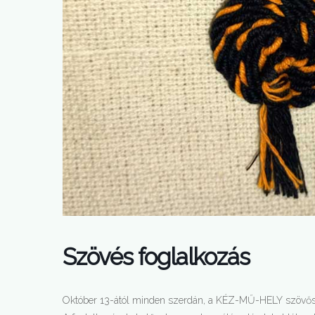
Szövés foglalkozás
Október 13-ától minden szerdán, a KÉZ-MŰ-HELY szövősz