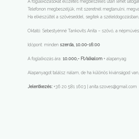
A foglalkozásokat előzetes megbeszélés után lehet látogat
Telefonon megbeszéljük, mit szeretnél megtanulni, megva
Ha elkészültél a szövéseddel, segítek a széleldogozásban, 
Oktató: Sebestyénné Tankovits Anita – szövő, a népművész
Időpont: minden
szerda, 10.00-16:00
A foglalkozás ára:
10.000,- Ft/alkalom
+ alapanyag
Alapanyagot találsz nálam, de ha különös kívánságod va
Jelentkezés:
+36 20 581 1603 | anita.szoves@gmail.com