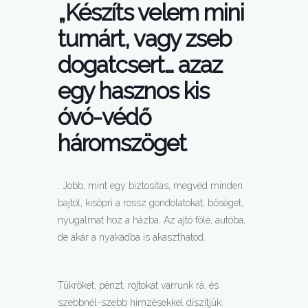
„Készíts velem mini
tumárt, vagy zseb
dogatcsert… azaz
egy hasznos kis
óvó-védő
háromszöget
. Jobb, mint egy biztosítás, megvéd minden
bajtól, kisöpri a rossz gondolatokat, bőséget,
nyugalmat hoz a házba. Az ajtó fölé, autóba,
de akár a nyakadba is akaszthatod.
Tükröket, pénzt, rojtokat varrunk rá, és
szebbnél-szebb hímzésekkel díszítjük.