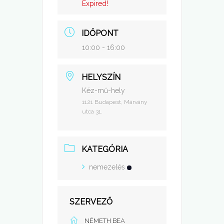
Expired!
IDŐPONT
10:00 - 16:00
HELYSZÍN
Kéz-mű-hely
1121 Budapest, Márvány
utca 31.
KATEGÓRIA
nemezelés
SZERVEZŐ
NÉMETH BEA