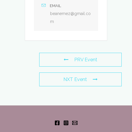
EMAIL
beanemez@gmail.co
m
PRV Event
NXT Event