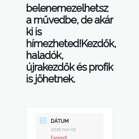
belenemezelhetsz
a művedbe, de akár
ki is
hímezheted!Kezdők,
haladók,
újrakezdők és profik
is jöhetnek.
DÁTUM
2025 nov 05
Expired!