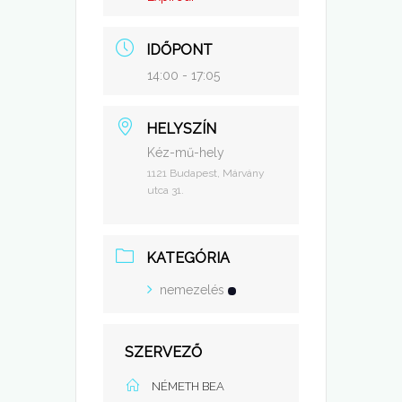
IDŐPONT
14:00 - 17:05
HELYSZÍN
Kéz-mű-hely
1121 Budapest, Márvány
utca 31.
KATEGÓRIA
nemezelés
SZERVEZŐ
NÉMETH BEA