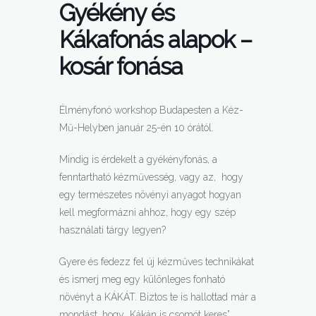
Gyékény és
Kákafonás alapok –
kosár fonása
Élményfonó workshop Budapesten a Kéz-
Mű-Helyben január 25-én 10 órától.
Mindig is érdekelt a gyékényfonás, a
fenntartható kézművesség, vagy az, hogy
egy természetes növényi anyagot hogyan
kell megformázni ahhoz, hogy egy szép
használati tárgy legyen?
Gyere és fedezz fel új kézműves technikákat
és ismerj meg egy különleges fonható
növényt a KÁKÁT. Biztos te is hallottad már a
mondást, hogy „Kákán is csomót keres”.