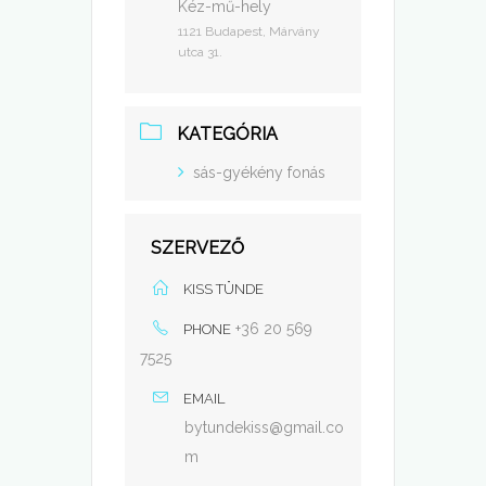
Kéz-mű-hely
1121 Budapest, Márvány
utca 31.
KATEGÓRIA
sás-gyékény fonás
SZERVEZŐ
KISS TÜNDE
+36 20 569
PHONE
7525
EMAIL
bytundekiss@gmail.co
m