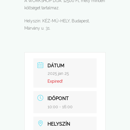
A WORKSHOP DÍJA: 12500 Ft, mely minden
költséget tartalmaz.
Helyszín: KÉZ-MŰ-HELY, Budapest,
Márvány u. 31.
DÁTUM
2025 jan 25
Expired!
IDŐPONT
10:00 - 16:00
HELYSZÍN