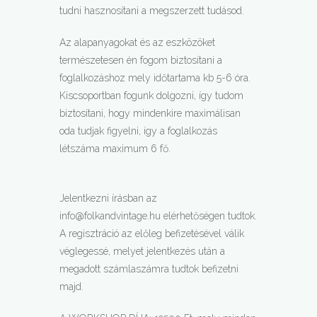
tudni hasznosítani a megszerzett tudásod.
Az alapanyagokat és az eszközöket
természetesen én fogom biztosítani a
foglalkozáshoz mely időtartama kb 5-6 óra.
Kiscsoportban fogunk dolgozni, így tudom
biztosítani, hogy mindenkire maximálisan
oda tudjak figyelni, így a foglalkozás
létszáma maximum 6 fő.
Jelentkezni írásban az
info@folkandvintage.hu elérhetőségen tudtok.
A regisztráció az előleg befizetésével válik
véglegessé, melyet jelentkezés után a
megadott számlaszámra tudtok befizetni
majd.