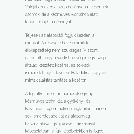
Valójában ezen a szép növényen nincsennek
csomók, de a kézműves workshop alatt
fonunk majd rá néhányat.
Teljesen az alapoktól fogjuk kezdeni a
munkát. A részvételhez semmiféle
előképzettség nem szükséges! Viszont
garantált, hogy a workshop végén egy szép
általad készített kosárral és sok-sok
ismerettel fogsz távozni. Haladóknak egyedi
mintakialakítás tanítása a kosáron.
A foglalkozás során nemcsak egy új
kézműves technikát, a gyékény- és
kákafonást fogom neked megtanítani, hanem
sok ismeretet adok át az alapanyag
használatával, gyűjtésével, tárolásával
kapcsolatban is. Így későbbiekben is fogod