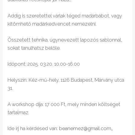
Addig is szeretettel várlak téged madárbábot, vagy
kitömhető madárkedvencet nemezelni.
Összetett tehnika, úgynevezett lapozós sablonnal,
sokat tanulhatsz belőle.
Időpont: 2025. 03.20. 10.00-16.00
Helyszín: Kéz-mű-hely, 1126 Budapest, Márvány utca
31.
A workshop díja: 17 000 Ft, mely minden költséget
tartalmaz.
Ide írj ha kérdésed van:
beanemez@gmail.com
„