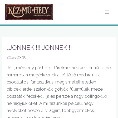
Skip
Mai
to
Men
content
„JÖNNEK!!!! JÖNNEK!!!
2025.03.10.
Jó…., még egy pár hetet türelmesnek kell lennünk… de
hamarosan megérkeznek a költöző madaraink, a
csodálatos, fantasztikus, megismételhetetlen
bíbicek, erdei szalonkák, gólyák, fülemülék, mezei
poszáták, fecskék…., ja és persze a nagy pólingok…ki
ne hagyjuk őket! A mi házunkba például hegy
nyelveket beszélő, világjárt, többgyermekes,
udavarias fecskepár jár haza…